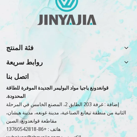
فئة المنتج
روابط سريعة
اتصل بنا
قوانغدونغ ياجيا مواد البوليمر الجديدة الموفرة للطاقة
المحدودة.
إضافة : غرفة 203 الطابق 2، المصنع الخامس في المرحلة
الثانية من منطقة تيغانغ الصناعية، مدينة غونغه، مدينة هيشان،
مقاطعة قوانغدونغ، الصين
هاتف : +86-13760542818