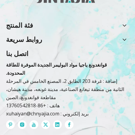
فئة المنتج
روابط سريعة
اتصل بنا
قوانغدونغ ياجيا مواد البوليمر الجديدة الموفرة للطاقة
المحدودة.
إضافة : غرفة 203 الطابق 2، المصنع الخامس في المرحلة
الثانية من منطقة تيغانغ الصناعية، مدينة غونغه، مدينة هيشان،
مقاطعة قوانغدونغ، الصين
هاتف : +86-13760542818
بريد إلكتروني :
xuhaiyan@chnyajia.com