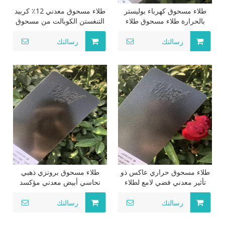
طلاء مسحوق كهرباء بوليستر
طلاء مسحوق معدني 12٪ كربيد
بالحرارة طلاء مسحوق طلاء
التنغستن الكوبالت من مسحوق
مسحوق معدني إيبوكسي
الرش الحراري لمسحوق الطلاء
بالرش Wc-12co
رسالتك
رسالتك
طلاء مسحوق حراري عاكس ذو
طلاء مسحوق برونزي ذهبي
تأثير معدني فضي لامع لطلاء
نحاسي أبيض معدني مؤكسد
حافة العجلة
فضي ثقيل لؤلؤي
رسالتك
رسالتك