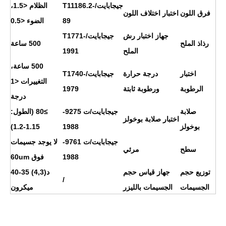
جيجابايت/T11186.2-
الظلام <1.5،
فرق اللون
اختبار اختلاف اللون
89
الضوء <0.5
جهاز اختبار رش
جيجابايت/T1771-
رذاذ الملح
500 ساعة
الملح
1991
500 ساعة،
اختبار
درجة حرارة
جيجابايت/T1740-
التغييرات <1
الرطوبة
ورطوبة ثابتة
1979
درجة
صلابة
جيجابايت/ت 9275-
≥80 (الطول:
اختبار صلابة بوخولز
بوخولز
1988
1.15-1.2)
جيجابايت/ت 9761-
لا يوجد جسيمات
سطح
مرئي
1988
فوق 60um
توزيع حجم
جهاز قياس حجم
د(4,3) 35-40
/
الجسيمات
الجسيمات بالليزر
ميكرون