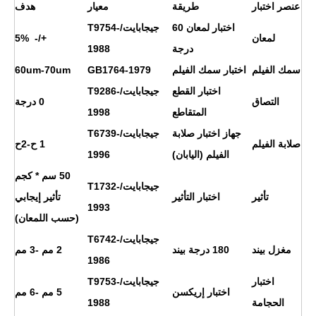
عنصر اختبار
طريقة
معيار
هدف
اختبار لمعان 60
جيجابايت/T9754-
لمعان
+/- 5%
درجة
1988
سمك الفيلم
اختبار سمك الفيلم
GB1764-1979
60um-70um
اختبار القطع
جيجابايت/T9286-
التصاق
0 درجة
المتقاطع
1998
جهاز اختبار صلابة
جيجابايت/T6739-
صلابة الفيلم
1 ح
-2ح
الفيلم (اليابان)
1996
50 سم * كجم
جيجابايت/T1732-
تأثير
اختبار التأثير
تأثير إيجابي
1993
(حسب اللمعان)
جيجابايت/T6742-
مغزل بيند
180 درجة بيند
2 مم -3 مم
1986
اختبار
جيجابايت/T9753-
اختبار إريكسن
5 مم -6 مم
الحجامة
1988