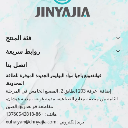
فئة المنتج
روابط سريعة
اتصل بنا
قوانغدونغ ياجيا مواد البوليمر الجديدة الموفرة للطاقة
المحدودة.
إضافة : غرفة 203 الطابق 2، المصنع الخامس في المرحلة
الثانية من منطقة تيغانغ الصناعية، مدينة غونغه، مدينة هيشان،
مقاطعة قوانغدونغ، الصين
هاتف : +86-13760542818
بريد إلكتروني :
xuhaiyan@chnyajia.com