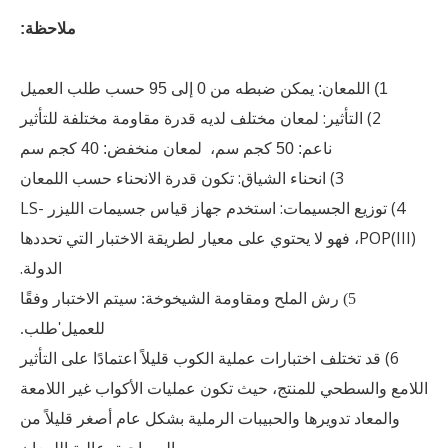
ملاحظة:
1) اللمعان: يمكن ضبطه من 0 إلى 95 حسب طلب العميل
2) التأثير: لمعان مختلف لديه قدرة مقاومة مختلفة للتأثير
ناعم: 50 كجم سم، لمعان منخفض: 40 كجم سم
3) انحناء الشياق: تكون قدرة الانحناء حسب اللمعان
4) توزيع الجسيمات: استخدم جهاز قياس جسيمات الليزر LS-
POP(III)، فهو لا يحتوي على معيار لطريقة الاختبار التي تحددها
الدولة.
5) رش الملح ومقاومة الشيخوخة: سيتم الاختبار وفقًا
للعميل
'
طلب.
6) قد تختلف اختبارات عملية الكوب قليلاً اعتمادًا على التأثير
اللامع والسطحي للمنتج، حيث تكون عمليات الأكواب غير اللامعة
والمعاد تدويرها والحبيبات الرملية بشكل عام أصغر قليلاً من
المساحيق عالية اللمعان