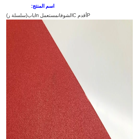
اسم المنتج:
P
أقدم
C
الشوفان
مستعمل
In
باب
(سلسلة ر)