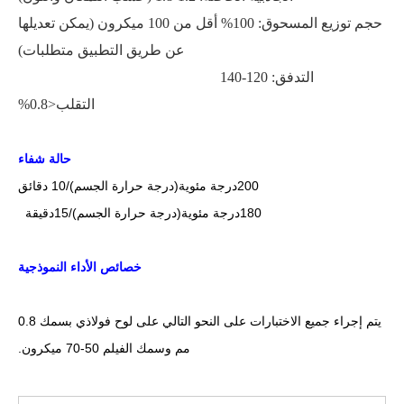
حجم توزيع المسحوق: 100% أقل من 100 ميكرون
(
يمكن تعديلها
عن طريق التطبيق
متطلبات)
التدفق: 120-140
التقلب<0.8%
حالة شفاء
200
درجة مئوية
(درجة حرارة الجسم)/10 دقائق
0
18
درجة مئوية
(درجة حرارة الجسم)/1
5
دقيقة
خصائص الأداء النموذجية
يتم إجراء جميع الاختبارات على النحو التالي على لوح فولاذي بسمك 0.8
مم وسمك الفيلم 50-70 ميكرون.