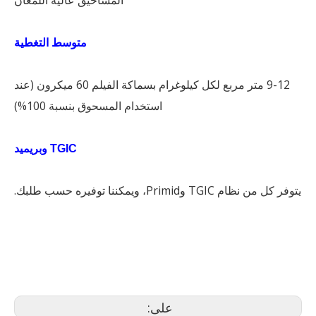
متوسط ​​التغطية
9-12 متر مربع لكل كيلوغرام بسماكة الفيلم 60 ميكرون (عند
استخدام المسحوق بنسبة 100%)
TGIC وبريميد
يتوفر كل من نظام TGIC وPrimid، ويمكننا توفيره حسب طلبك.
الحافات مسحوق الطلاء
المغطيين مسحوق الخليج
توريد مسحوق الطلاء الاحترافي
على: