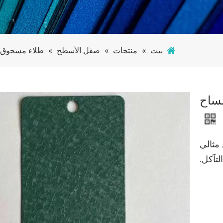
بيت
»
منتجات
»
صقل الأسطح
»
طلاء مسحوق ت
مساح
سطحي مثالي
لتآكل.