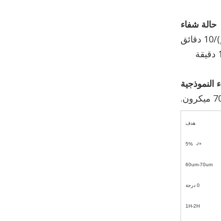
حالة شفاء
 النموذجية
هدف
+/- 5%
60um-70um
0 درجة
1H-2H