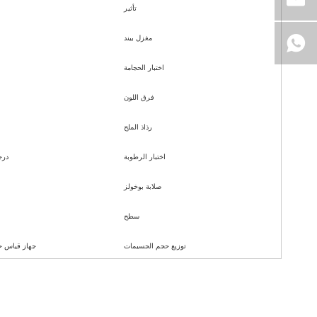
تأثير
مغزل بيند
اختبار الحجامة
فرق اللون
رذاذ الملح
اختبار الرطوبة
درج
صلابة بوخولز
سطح
توزيع حجم الجسيمات
جهاز قياس ح