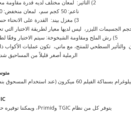
2) التأثير: لمعان مختلف لديه قدرة مقاومة مختلفة للتأثير
ناعم: 50 كجم سم، لمعان منخفض: 40 كجم سم
3) مغزل بيند: القدرة على الانحناء حسب اللمعان
5) رش الملح ومقاومة الشيخوخة: سيتم الاختبار وفقًا لطلب العميل.
ن والتأثير السطحي للمنتج، مع ماتي، تكون عمليات الأكواب ذا
الرملية أصغر قليلاً من المساحيق شدي
متوسط
TGIC و
يتوفر كل من نظام TGIC وPrimid، ويمكننا توفيره حسب طلبك.