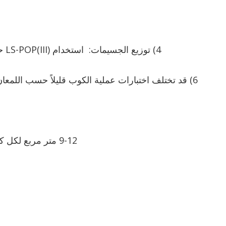
4) توزيع الجسيمات: استخدام LS-POP(III) حجم الجسيمات الليزر، ليس لديها معيار لطريقة الاختبار التي تحددها الأمة.
6) قد تختلف اختبارات عملية الكوب قليلاً حسب اللمعا
9-12 متر مربع لكل كيلوغرام بسماكة الفيلم 60 ميكرون (عند استخدام المسحوق بنسبة 100%)