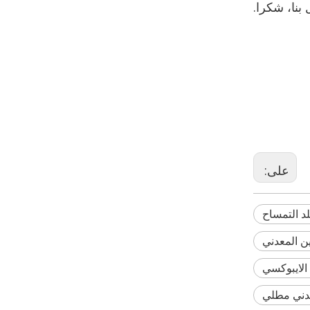
 المطلي
لملمس
تاتيكي
على:
د التمساح
ن المعدني
لايبوكسي
ني مطلي