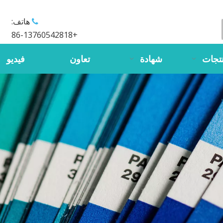
هاتف:

+86-13760542818
تجات
شهادة
تعاون
فيديو