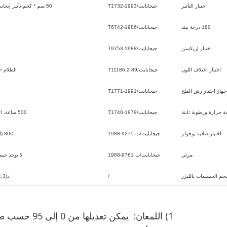
اختبار التأثير
جيجابايت/T1732-1993
50 سم * كجم تأثير إيجابي (حسب اللمعان)
180 درجة بيند
جيجابايت/T6742-1986
اختبار إريكسن
جيجابايت/T9753-1988
اختبار اختلاف اللون
جيجابايت/T11186.2-89
الظلام <1.5، الضوء <.5
جهاز اختبار رش الملح
جيجابايت/T1771-1991
ة حرارة ورطوبة ثابتة
جيجابايت/T1740-1979
500 ساعة، التغييرات <1 درجة
اختبار صلابة بوخولز
جيجابايت/ت 9275-1988
≥80 (الطول: 1.15-1.2)
مرئي
جيجابايت/ت 9761-1988
لا يوجد جسيم
جم الجسيمات بالليزر
/
د(4,3) 35-40 ميكرون
1) اللمعان: يمكن تعديلها من 0 إلى 95 حسب طلب العميل