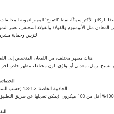
 للركائز الأكثر سمكًا، نمط 'التموج' المميز لتمويه المخالفات 
معادن مثل الألومنيوم والفولاذ والفولاذ المجلفن، تعتبر التمو
لتزيين وحماية مشرو
هناك مظهر مختلف، من اللمعان المنخفض إلى اللمع
نسيج، رمل، معدني أو لؤلؤي، لون مختلط، مظهر خاص آخر ع
الخصائص 
الجاذبية الخاصة: 1.2-1.8 (حسب اللمعان واللون)
التقل