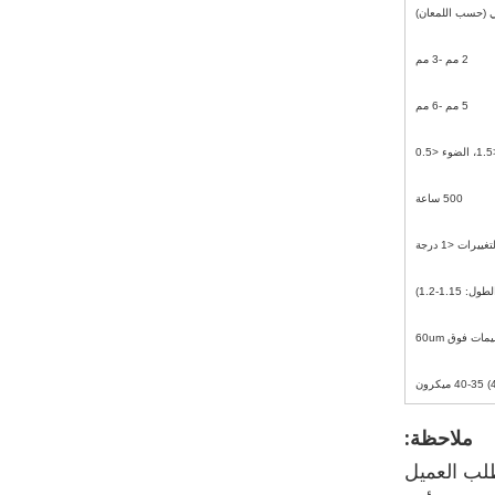
2 مم -3 مم
5 مم -6 مم
0
500 ساعة
ات فوق 60um
ملاحظة: