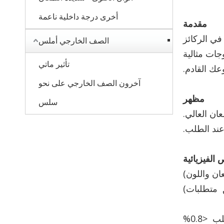
أخرى درجة داخلية ناعمة
مقدمة
في الركائز
الصف الخارجي أملس
جات مثالية
تأثير ماتي
عك القادم.
آخرون الصف الخارجي على نحو
مظهر
سلس
ان العالي.
ند الطلب.
الفيزيائية
ب <0.8%