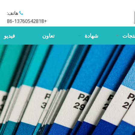
هاتف:

+86-13760542818
تجات
شهادة
تعاون
فيديو