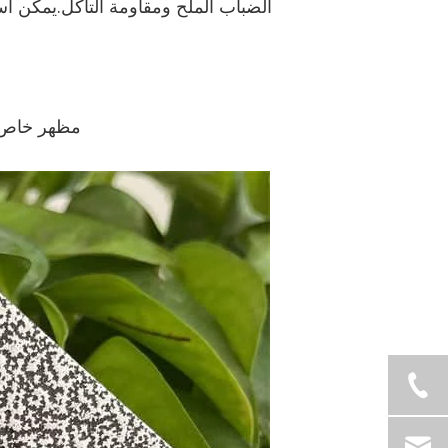
الضباب الملح ومقاومة التآكل.يمكن است
مظهر خاص: 