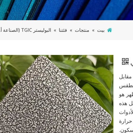
بيت
»
منتجات
»
فئتنا
»
البوليستر TGIC (الصناعة أو الهندسة المعمارية)
ي
 مقابل
على الطقس
هر هو
شكيل هذه
أدوات
حرارة
سكون.