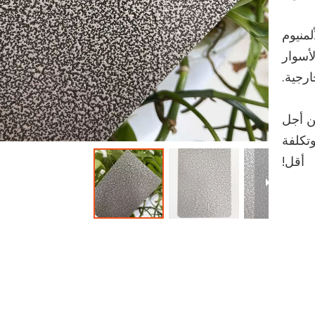
T في بثق الألمنيوم
أسوار
ارجية.
من أجل
تكلفة
أقل!