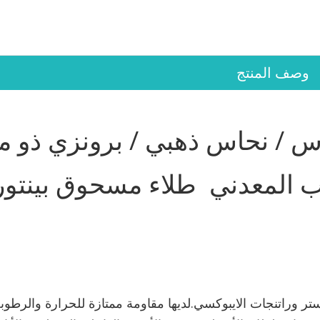
وصف المنتج
ا
س / نحاس ذهبي / برونزي ذو 
اب المعدني طلاء مسحوق بينتور
تر وراتنجات الايبوكسي.لديها مقاومة ممتازة للحرارة والرطوب