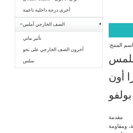
أخرى درجة داخلية ناعمة
الصف الخارجي أملس
تأثير ماتي
سم المنتج:
آخرون الصف الخارجي على نحو
ملمس
سلس
ا أون
بولفو
مقدمة
ة، ومقاومة