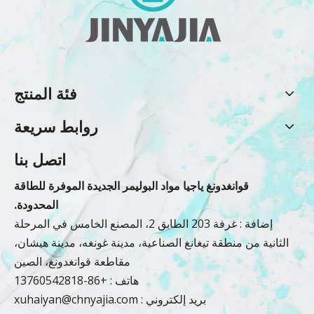
فئة المنتج
روابط سريعة
اتصل بنا
قوانغدونغ ياجيا مواد البوليمر الجديدة الموفرة للطاقة
المحدودة.
إضافة : غرفة 203 الطابق 2، المصنع الخامس في المرحلة
الثانية من منطقة تيغانغ الصناعية، مدينة غونغه، مدينة هيشان،
مقاطعة قوانغدونغ، الصين
هاتف : +86-13760542818
بريد إلكتروني :
xuhaiyan@chnyajia.com