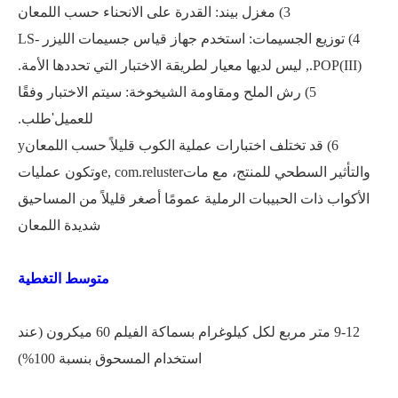
3) مغزل بيند
:
القدرة على الانحناء حسب اللمعان
4) توزيع الجسيمات
:
استخدم جهاز قياس جسيمات الليزر LS-
POP(III).
,
ليس لديها معيار لطريقة الاختبار التي تحددها الأمة
.
5) رش الملح ومقاومة الشيخوخة
: سيتم الاختبار وفقًا
للعميل
'
طلب.
6) قد تختلف اختبارات عملية الكوب قليلاً حسب اللمعان
y
والتأثير السطحي للمنتج، مع مات
com.reluster
,
e
وتكون عمليات
الأكواب ذات الحبيبات الرملية عمومًا أصغر قليلاً من المساحيق
شديدة اللمعان
متوسط ​​التغطية
9-12 متر مربع لكل كيلوغرام بسماكة الفيلم 60 ميكرون (عند
استخدام المسحوق بنسبة 100%)