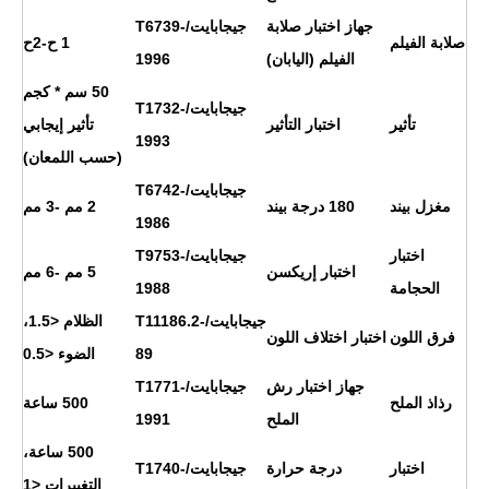
جهاز اختبار صلابة
جيجابايت/T6739-
صلابة الفيلم
1 ح
-2ح
الفيلم (اليابان)
1996
50 سم * كجم
جيجابايت/T1732-
تأثير
اختبار التأثير
تأثير إيجابي
1993
(حسب اللمعان)
جيجابايت/T6742-
مغزل بيند
180 درجة بيند
2 مم -3 مم
1986
اختبار
جيجابايت/T9753-
اختبار إريكسن
5 مم -6 مم
الحجامة
1988
جيجابايت/T11186.2-
الظلام <1.5،
فرق اللون
اختبار اختلاف اللون
89
الضوء <0.5
جهاز اختبار رش
جيجابايت/T1771-
رذاذ الملح
500 ساعة
الملح
1991
500 ساعة،
اختبار
درجة حرارة
جيجابايت/T1740-
التغييرات <1