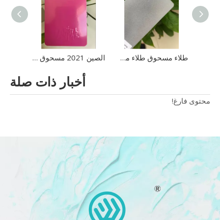
أداء معدني عالي الجودة Ral 9007 9022 طلاء مسحوق إيبوكسي نقي لاستخدام المعدات الطبية
طلاء مسحوق طلاء مسحوق الرمل ذو نسيج رملي فضي معدني Ral9006
الصين 2021 مسحوق طلاء مسحوق البوليستر الايبوكسي الكهروستاتيكي عالي الجودة للبيع
أخبار ذات صلة
محتوى فارغ!