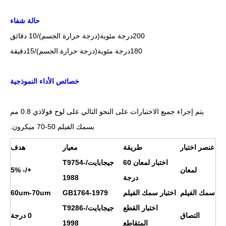
حالة شفاء
200
درجة مئوية
(درجة حرارة الجسم)/10 دقائق
0
18
درجة مئوية
(درجة حرارة الجسم)/1
5
دقيقة
خصائص الأداء النموذجية
يتم إجراء جميع الاختبارات على النحو التالي على لوح فولاذي 0.8 مم
بسمك الفيلم 50-70 ميكرون.
عنصر اختبار
طريقة
معيار
هدف
اختبار لمعان 60
جيجابايت/T9754-
لمعان
+/- 5%
درجة
1988
سمك الفيلم
اختبار سمك الفيلم
GB1764-1979
60um-70um
اختبار القطع
جيجابايت/T9286-
التصاق
0 درجة
المتقاطع
1998