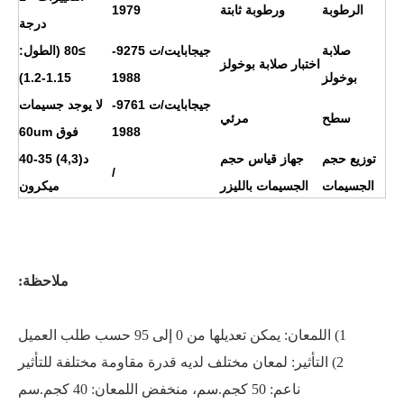
الرطوبة
ورطوبة ثابتة
1979
درجة
صلابة
جيجابايت/ت 9275-
≥80 (الطول:
اختبار صلابة بوخولز
بوخولز
1988
1.15-1.2)
جيجابايت/ت 9761-
لا يوجد جسيمات
سطح
مرئي
1988
فوق 60um
توزيع حجم
جهاز قياس حجم
د(4,3) 35-40
/
الجسيمات
الجسيمات بالليزر
ميكرون
ملاحظة:
1) اللمعان
:
يمكن تعديلها من 0 إلى 95 حسب طلب العميل
2) التأثير
:
لمعان مختلف لديه قدرة مقاومة مختلفة للتأثير
ناعم: 50 كجم.سم، منخفض اللمعان: 40 كجم.سم