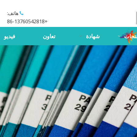
هاتف:

+86-13760542818
تجات
شهادة
تعاون
فيديو