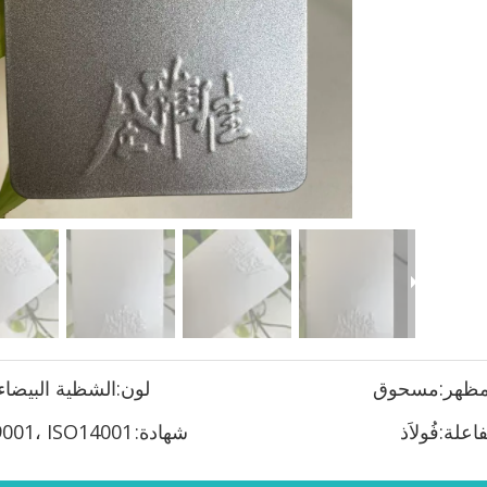
ظهر:
مسحوق
لون:
الشظية البيضاء
فاعلة:
فُولاَذ
شهادة: